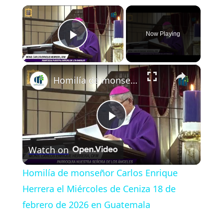
×
Now Playing
Play Video
×
Homilía de monseñor Carlos Enrique Herrera el Miércoles de Ceniza 18 de febrero de 2026 en Guatemala
Play
Watch on
Video
Homilía de monseñor Carlos Enrique
Herrera el Miércoles de Ceniza 18 de
febrero de 2026 en Guatemala