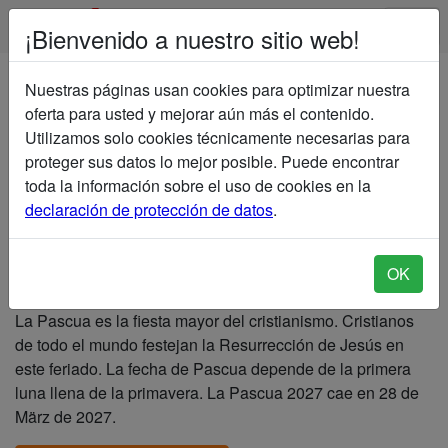
¡Bienvenido a nuestro sitio web!
Nuestras páginas usan cookies para optimizar nuestra
Días festivos 2020
» Pascua 2021
oferta para usted y mejorar aún más el contenido.
Pascua 2027
Utilizamos solo cookies técnicamente necesarias para
proteger sus datos lo mejor posible. Puede encontrar
Índice
toda la información sobre el uso de cookies en la
declaración de protección de datos
.
¿La Pascua es un día festivo?
¿Cuándo es la Pascua 2027?
OK
La fiesta de la Pascua
La Pascua es la fiesta mayor del cristianismo. Cristianos
de todo el mundo festejan la Resurrección de Jesús en
este feriado. La fecha de Pascua depende de la primera
luna llena de la primavera. La Pascua 2027 cae en 28 de
März de 2027.