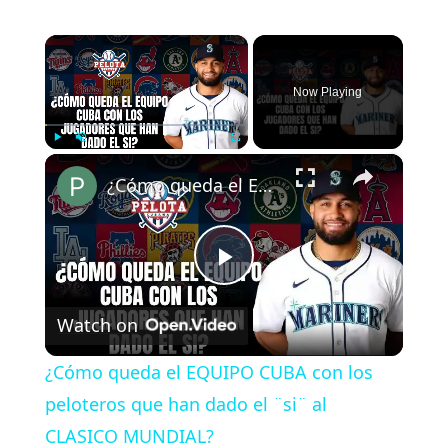
×
Now Playing
×
Play
Unmute
Fullscreen
¿Cómo queda el EQUIPO CUBA con los peloteros que han dado el ¨si¨ al CLASICO MUNDIAL?
Play
Watch on
Video
¿Cómo queda el EQUIPO CUBA con los
peloteros que han dado el ¨si¨ al
CLASICO MUNDIAL?