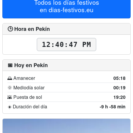
Todos los días festivos
en
dias-festivos.eu
🕒 Hora en Pekín
12:40:49 PM
📅 Hoy en Pekín
🌅 Amanecer
05:18
🌞 Mediodía solar
00:19
🌇 Puesta de sol
19:20
☀️ Duración del día
-9 h -58 min