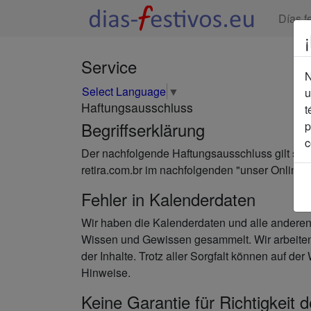
Días f
Service
N
Select Language
▼
u
Haftungsausschluss
t
Begriffserklärung
p
c
Der nachfolgende Haftungsausschluss gilt sinng
retira.com.br im nachfolgenden "unser Online
Fehler in Kalenderdaten
Wir haben die Kalenderdaten und alle anderen
Wissen und Gewissen gesammelt. Wir arbeiten
der Inhalte. Trotz aller Sorgfalt können auf de
Hinweise.
Keine Garantie für Richtigkeit 