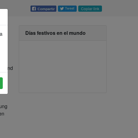
Copiar link
Días festivos en el mundo
ra
eu und
rung
den