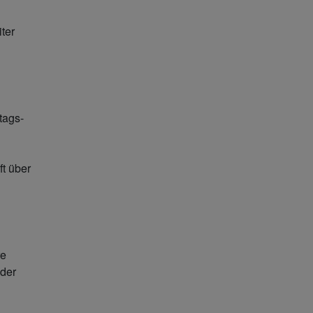
ter
tags-
ft über
re
oder