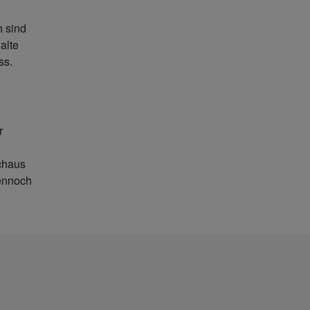
h sind
alte
ss.
r
rchaus
dennoch