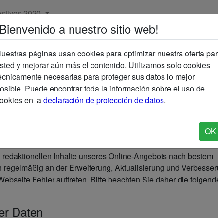
estivos 2020
¡Bienvenido a nuestro sitio web!
uestras páginas usan cookies para optimizar nuestra oferta pa
sted y mejorar aún más el contenido. Utilizamos solo cookies
écnicamente necesarias para proteger sus datos lo mejor
osible. Puede encontrar toda la información sobre el uso de
ookies en la
declaración de protección de datos
.
emäß für alle Websites der Domains retira.de, retira.at, retira.
-Angebot" genannt.
OK
 redaktionellen Inhalte unseres Online-Angebots nach bestem
 regelmäßig an der Erweiterung, Aktualisierung und Verbesse
r Webseite Fehler auftreten. Bitte beachten Sie daher die folgen
der Daten