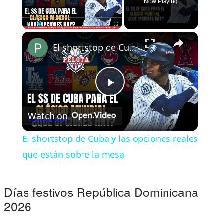
Now Playing
Play
Unmute
Fullscreen
El shortstop de Cuba y las opciones reales que están sobre la mesa
Play
Watch on
Video
El shortstop de Cuba y las opciones reales
que están sobre la mesa
Días festivos República Dominicana
2026