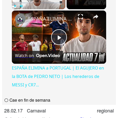
Play
Unmute
Fullscreen
ESPAÑA ELIMINA a PORTUGAL | El AGUJERO en la BOTA de PEDRO NETO | Los herederos de MESSI y CR7...
Play
Watch on
Video
ESPAÑA ELIMINA a PORTUGAL | El AGUJERO en
la BOTA de PEDRO NETO | Los herederos de
MESSI y CR7...
⚪ Cae en fin de semana
28.02.17
Carnaval
regional