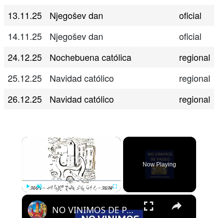
13.11.25
Njegošev dan
oficial
14.11.25
Njegošev dan
oficial
24.12.25
Nochebuena católica
regional
25.12.25
Navidad católico
regional
26.12.25
Navidad católico
regional
×
Now Playing
×
Play
Unmute
Fullscreen
NO VINIMOS DE PASEO - PROGRAMA 109 - 01/08/2024