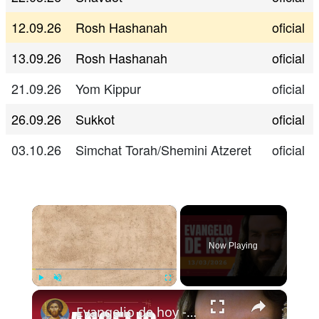
12.09.26
Rosh Hashanah
oficial
13.09.26
Rosh Hashanah
oficial
21.09.26
Yom Kippur
oficial
26.09.26
Sukkot
oficial
03.10.26
Simchat Torah/Shemini Atzeret
oficial
×
Now Playing
×
Play
Unmute
Fullscreen
Evangelio de hoy - Viernes 13 de marzo de 2026 - Marcos 12:28b-34 - Biblia Católica