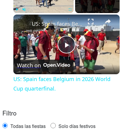
Play
Unmute
Fullscreen
US: Spain faces Belgium in 2026 World Cup quarterfinal.
Play
Watch on
Video
US: Spain faces Belgium in 2026 World
Cup quarterfinal.
Filtro
Todas las fiestas
Solo días festivos