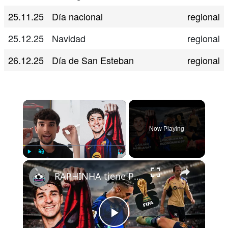
25.11.25
Día nacional
regional
25.12.25
Navidad
regional
26.12.25
Día de San Esteban
regional
×
Now Playing
×
Play
Unmute
Fullscreen
RAPHINHA tiene PROBLEMAS ECONÓMICOS? | JULIÁN ÁLVAREZ hablará PRONTO | Actualidad MUNDIAL 2026...
Play