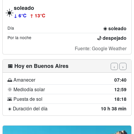
soleado
☀️
↓ 6°C
↑ 13°C
Día
☀️ soleado
Por la noche
🌙 despejado
Fuente: Google Weather
📅 Hoy en Buenos Aires
‹
›
🌅 Amanecer
07:40
🌞 Mediodía solar
12:59
🌇 Puesta de sol
18:18
☀️ Duración del día
10 h 38 min