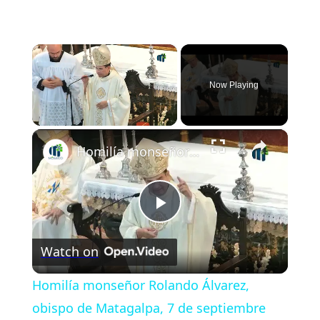
×
Now Playing
×
Unmute
Homilía monseñor Rolando Álvarez, obispo de Matagalpa, 7 de septiembre 2025 en Palma del Rio Córdoba
Play
Watch on
Video
Homilía monseñor Rolando Álvarez,
obispo de Matagalpa, 7 de septiembre