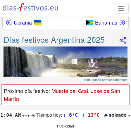
Ucrania
Bahamas
Días festivos Argentina 2025
Foto: iStock.com/casadaphoto
Próximo día festivo:
Muerte del Gral. José de San
Martín
mpo hoy:
☀️ soleado
+++
🌅 Amanecer:
↓ 6°C
↑ 13°C
07:
Publicidad