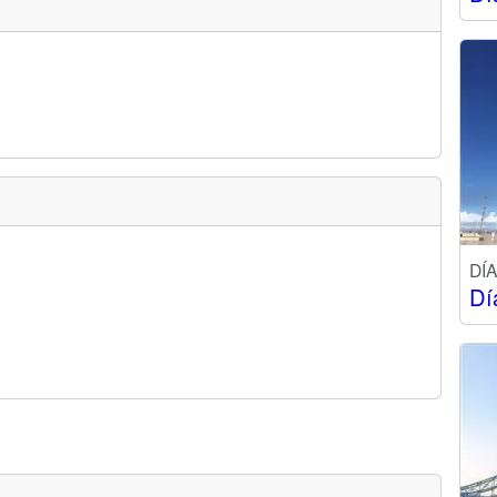
DÍ
Dí