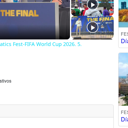
ay
deo
FE
Dí
tics Fest-FIFA World Cup 2026. 5.
stivos
FE
Dí