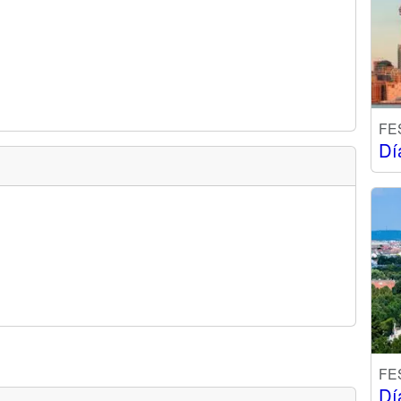
FE
Dí
FE
Dí