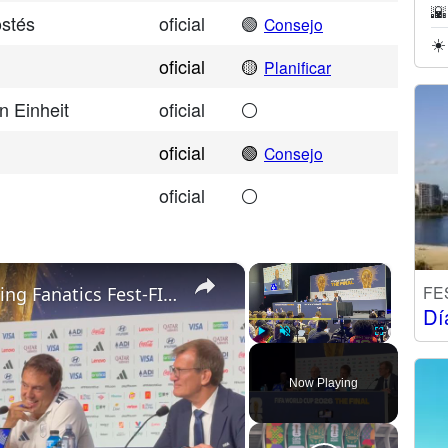
🌇
stés
oficial
🟢
Consejo
☀️
oficial
🟡
Planificar
n Einheit
oficial
⚪
oficial
🟢
Consejo
oficial
⚪
×
×
FE
US: Spain Press Conference During Fanatics Fest-FIFA World Cup 2026. 5.
Dí
Play
Unmute
Fullscreen
Now Playing