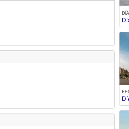
DÍ
Dí
FE
Dí